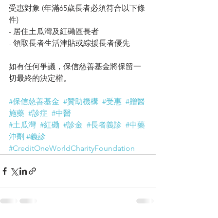
受惠對象 (年滿65歲長者必須符合以下條
件)
- 居住土瓜灣及紅磡區長者
- 領取長者生活津貼或綜援長者優先
如有任何爭議，保信慈善基金將保留一
切最終的決定權。
#保信慈善基金
#贊助機構
#受惠
#贈醫
施藥
#診症
#中醫
#土瓜灣
#紅磡
#診金
#長者義診
#中藥
沖劑
#義診
#CreditOneWorldCharityFoundation