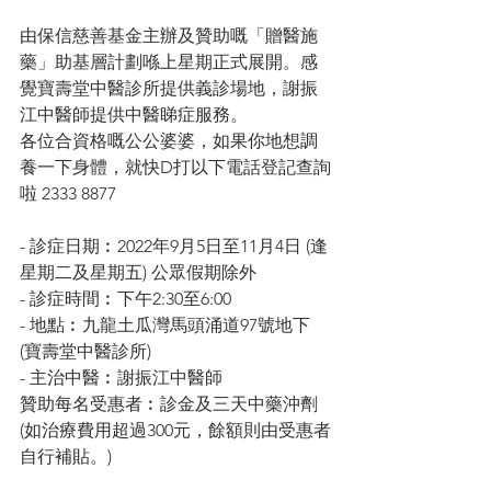
由保信慈善基金主辦及贊助嘅「贈醫施
藥」助基層計劃喺上星期正式展開。感
覺寶壽堂中醫診所提供義診場地，謝振
江中醫師提供中醫睇症服務。
各位合資格嘅公公婆婆，如果你地想調
養一下身體，就快D打以下電話登記查詢
啦 2333 8877
- 診症日期︰2022年9月5日至11月4日 (逢
星期二及星期五) 公眾假期除外
- 診症時間︰下午2:30至6:00
- 地點︰九龍土瓜灣馬頭涌道97號地下 
(寶壽堂中醫診所)
- 主治中醫︰謝振江中醫師
贊助每名受惠者︰診金及三天中藥沖劑 
(如治療費用超過300元，餘額則由受惠者
自行補貼。)