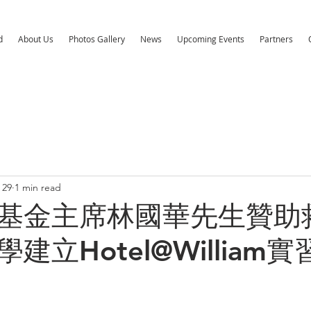
d
About Us
Photos Gallery
News
Upcoming Events
Partners
 29
1 min read
基金主席林國華先生贊助
建立Hotel@William